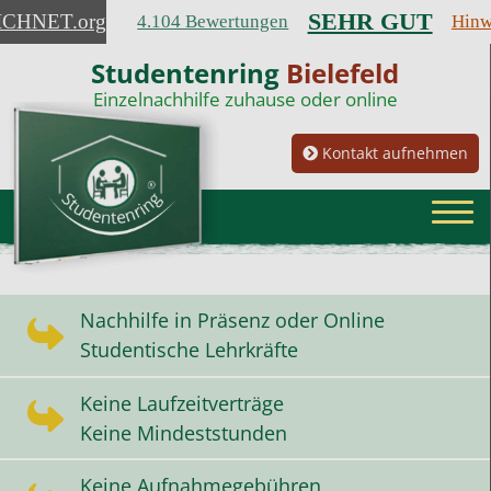
SEHR GUT
ICHNET
.org
4.104 Bewertungen
Hinw
Studentenring
Bielefeld
Einzelnachhilfe zuhause oder online
Kontakt aufnehmen
Nachhilfe in Präsenz oder Online
Studentische Lehrkräfte
Keine Laufzeitverträge
Keine Mindeststunden
Keine Aufnahmegebühren