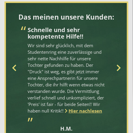
Das meinen unsere Kunden:
Schnelle und sehr
T
kompetente Hilfe!!
Se
.
Wir sind sehr glücklich, mit dem
de
uf
Studentenring eine zuverlässige und
Me
sehr nette Nachhilfe für unsere
Gy
.
Tochter gefunden zu haben. Der
Na
ch
"Druck" ist weg, es gibt jetzt immer
un
eine Ansprechpartnerin für unsere
Na
Tochter, die ihr hilft wenn etwas nicht
is
verstanden wurde. Die Vermittlung
zu
verlief schnell und unkompliziert, der
Ma
'Preis' ist fair - für beide Seiten!! Wir
Na
haben null Kritik!!
Hier nachlesen
is
St
an
H.M.
an