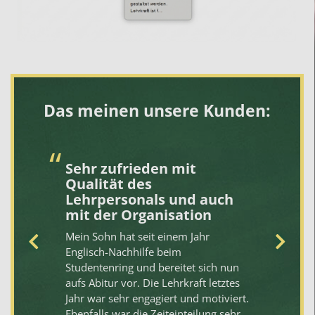
Das meinen unsere Kunden:
Sehr zufrieden mit
V
Qualität des
Da
Lehrpersonals und auch
St
mit der Organisation
Ve
Mein Sohn hat seit einem Jahr
fü
Englisch-Nachhilfe beim
10
Studentenring und bereitet sich nun
sc
aufs Abitur vor. Die Lehrkraft letztes
fr
Jahr war sehr engagiert und motiviert.
Un
Ebenfalls war die Zeiteinteilung sehr
gu