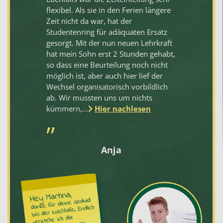
flexibel. Als sie in den Ferien längere
ge
Zeit nicht da war, hat der
ge
Studentenring für adäquaten Ersatz
ve
gesorgt. Mit der nun neuen Lehrkraft
Sc
hat mein Sohn erst 2 Stunden gehabt,
oh
so dass eine Beurteilung noch nicht
kö
möglich ist, aber auch hier lief der
nu
Wechsel organisatorisch vorbildlich
na
ab. Wir mussten uns um nichts
kümmern,…
Hier nachlesen
Anja