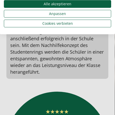
Alle akzeptieren
Anpassen
Elfriede Ecker, Lehrerin
Cookies verbieten
Manche Schüler brauchen zusätzliche Lern-
oder
Hausaufgabenhilfe
und können
anschließend erfolgreich in der Schule
sein. Mit dem
Nachhilfekonzept
des
Studentenrings werden die Schüler in einer
entspannten, gewohnten Atmosphäre
wieder an das Leistungsniveau der Klasse
herangeführt.