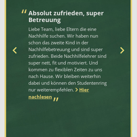
ng
Absolut zufrieden, super
I
Betreuung
Me
es
Liebe Team, liebe Eltern die eine
le
er
Nachhilfe suchen. Wir haben nun
Fr
r
schon das zweite Kind in der
St
Nachhilfebetreuung und sind super
je
zufrieden. Beide Nachhilfelehrer sind
Le
super nett, fit und motiviert. Und
se
kommen zu flexiblen Zeiten zu uns
vo
ich
nach Hause. Wir bleiben weiterhin
St
d
dabei und können den Studentenring
Kl
en
nur weiterempfehlen.
Hier
al
de
nachlesen
be
Le
zu
St
St
we