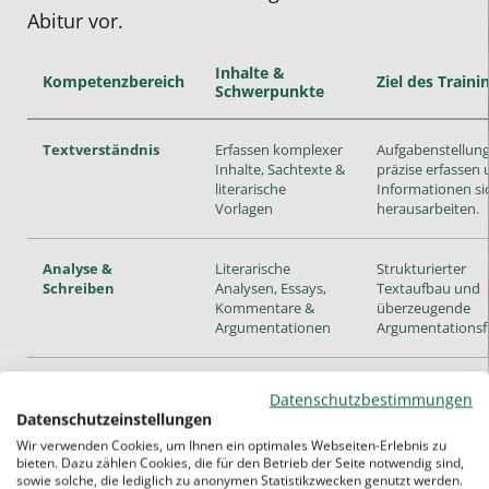
Abitur vor.
Inhalte &
Kompetenzbereich
Ziel des Traini
Schwerpunkte
Textverständnis
Erfassen komplexer
Aufgabenstellun
Inhalte, Sachtexte &
präzise erfassen
literarische
Informationen si
Vorlagen
herausarbeiten.
Analyse &
Literarische
Strukturierter
Schreiben
Analysen, Essays,
Textaufbau und
Kommentare &
überzeugende
Argumentationen
Argumentationsf
Sprache &
Grammatik-
Erweitern des
Datenschutzbestimmungen
Ausdruck
Vertiefung,
Wortschatzes un
Datenschutzeinstellungen
Advanced
Vermeidung typi
Wir verwenden Cookies, um Ihnen ein optimales Webseiten-Erlebnis zu
Vocabulary, Stilistik
Fehlerquellen (
bieten. Dazu zählen Cookies, die für den Betrieb der Seite notwendig sind,
Mistakes).
sowie solche, die lediglich zu anonymen Statistikzwecken genutzt werden.