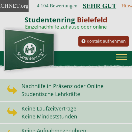
SEHR GUT
ICHNET
.org
4.104 Bewertungen
Hinw
Studentenring
Bielefeld
Einzelnachhilfe zuhause oder online
Kontakt aufnehmen
Nachhilfe in Präsenz oder Online
Studentische Lehrkräfte
Keine Laufzeitverträge
Keine Mindeststunden
Keine Aufnahmegebühren