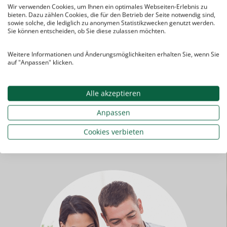
Sie bezahlen für die
Nachhilfe
:
Wir verwenden Cookies, um Ihnen ein optimales Webseiten-Erlebnis zu
bieten. Dazu zählen Cookies, die für den Betrieb der Seite notwendig sind,
keine
Aufnahme­gebühren
sowie solche, die lediglich zu anonymen Statistikzwecken genutzt werden.
Sie können entscheiden, ob Sie diese zulassen möchten.
keine
Vermittlungs­
gebühren
Weitere Informationen und Änderungsmöglichkeiten erhalten Sie, wenn Sie
keine
Grund­gebühren
auf "Anpassen" klicken.
sondern nur die
tatsächlich
in Anspruch genommenen
Nachhilfe­stunden
Alle akzeptieren
Anpassen
Cookies verbieten