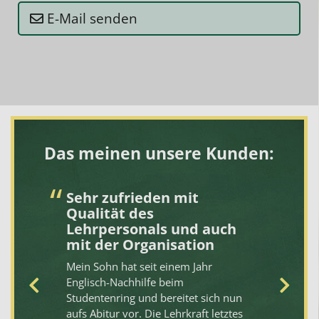
E-Mail senden
Das meinen unsere Kunden:
Sehr zufrieden mit
N
Qualität des
1
Lehrpersonals und auch
De
mit der Organisation
gi
Mein Sohn hat seit einem Jahr
se
Englisch-Nachhilfe beim
ei
nen
Studentenring und bereitet sich nun
No
aufs Abitur vor. Die Lehrkraft letztes
Al