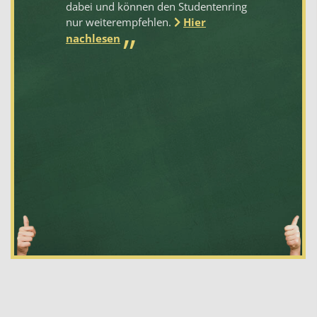
dabei und können den Studentenring
ge
nur weiterempfehlen.
Hier
ge
ve
nachlesen
Sc
oh
kö
nu
na