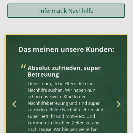
Informatik Nachhilfe
Das meinen unsere Kunden:
Absolut zufrieden, super
V
Betreuung
Da
Liebe Team, liebe Eltern die eine
St
Nachhilfe suchen. Wir haben nun
Ve
u
schon das zweite Kind in der
fü
Nachhilfebetreuung und sind super
10
zufrieden. Beide Nachhilfelehrer sind
sc
–
super nett, fit und motiviert. Und
fr
kommen zu flexiblen Zeiten zu uns
Un
n
nach Hause. Wir bleiben weiterhin
gu