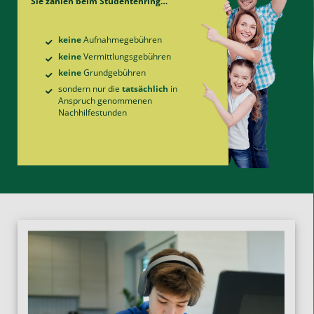
Sie zahlen beim Studentenring…
keine
Aufnahme­gebühren
keine
Vermittlungs­gebühren
keine
Grund­gebühren
sondern nur die
tatsächlich
in
Anspruch genommenen
Nachhilfe­stunden