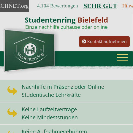
SEHR GUT
ICHNET
.org
4.104 Bewertungen
Hinw
Studentenring
Bielefeld
Einzelnachhilfe zuhause oder online
Kontakt aufnehmen
Nachhilfe in Präsenz oder Online
Studentische Lehrkräfte
Keine Laufzeitverträge
Keine Mindeststunden
Keine Aufnahmegebühren