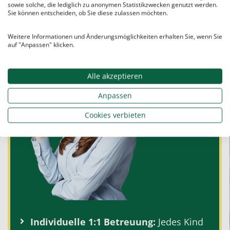
seinem individuellen Bildungsweg und gibt
sowie solche, die lediglich zu anonymen Statistikzwecken genutzt werden.
ihm die Werkzeuge für nachhaltigen Erfolg
Sie können entscheiden, ob Sie diese zulassen möchten.
mit an die Hand.
Weitere Informationen und Änderungsmöglichkeiten erhalten Sie, wenn Sie
auf "Anpassen" klicken.
Alle akzeptieren
Anpassen
Cookies verbieten
Individuelle
1:1
Betreuung:
Jedes Kind