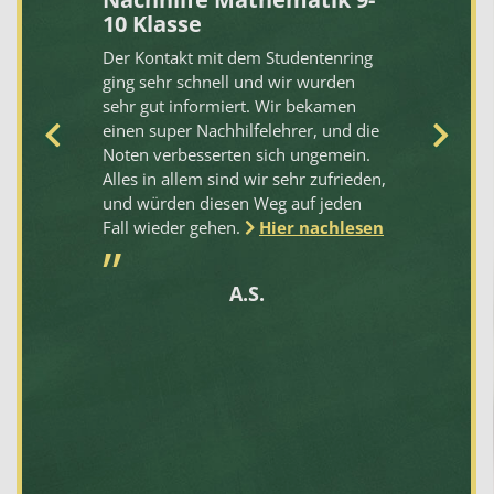
10 Klasse
Da
Der Kontakt mit dem Studentenring
pe
ging sehr schnell und wir wurden
di
rt
sehr gut informiert. Wir bekamen
pa
einen super Nachhilfelehrer, und die
te
Noten verbesserten sich ungemein.
üb
Alles in allem sind wir sehr zufrieden,
Au
und würden diesen Weg auf jeden
se
e.
Fall wieder gehen.
Hier nachlesen
al
Pü
.
mi
A.S.