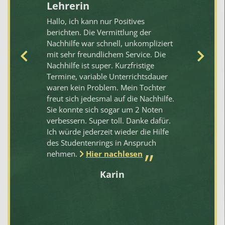
Lehrerin
„
N
Hallo, ich kann nur Positives
berichten. Die Vermittlung der
Un
Nachhilfe war schnell, unkompliziert
Be
mit sehr freundlichem Service. Die
me
Nachhilfe ist super. Kurzfristige
Pr
Termine, variable Unterrichtsdauer
em
waren kein Problem. Mein Tochter
freut sich jedesmal auf die Nachhilfe.
Sie konnte sich sogar um 2 Noten
n
verbessern. Super toll. Danke dafür.
Ich würde jederzeit wieder die Hilfe
des Studentenrings in Anspruch
nehmen.
Hier nachlesen
Karin