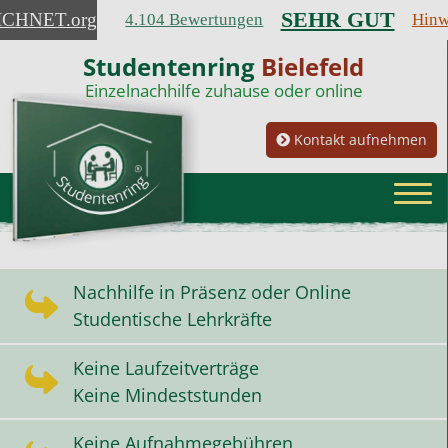
SEHR GUT
ICHNET
.org
4.104 Bewertungen
Hinw
Studentenring
Bielefeld
Einzelnachhilfe zuhause oder online
Kontakt aufnehmen
Nachhilfe in Präsenz oder Online
Studentische Lehrkräfte
Keine Laufzeitverträge
Keine Mindeststunden
Keine Aufnahmegebühren