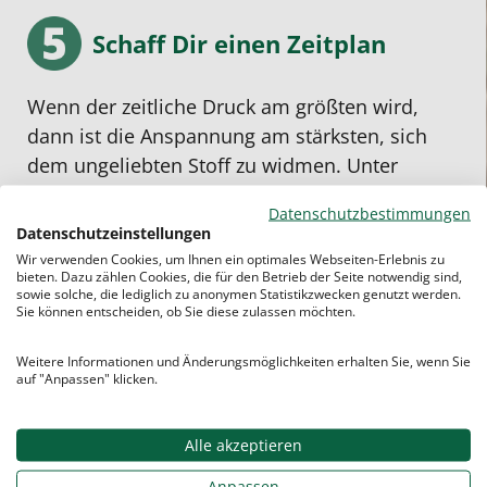
Schaff Dir einen Zeitplan
Wenn der zeitliche Druck am größten wird,
dann ist die Anspannung am stärksten, sich
dem ungeliebten Stoff zu widmen. Unter
Zeitdruck zu lernen ist
meistens ineffizient
Datenschutzbestimmungen
und nervenaufreibend
.
Datenschutzeinstellungen
Wir verwenden Cookies, um Ihnen ein optimales Webseiten-Erlebnis zu
Deshalb den Lernstoff über einen längeren
bieten. Dazu zählen Cookies, die für den Betrieb der Seite notwendig sind,
Zeitraum „zerstückeln“.
Zeitpunkte
für Freizeit
sowie solche, die lediglich zu anonymen Statistikzwecken genutzt werden.
Sie können entscheiden, ob Sie diese zulassen möchten.
und Pausen bestimmen.
Tage
zum
Wiederholen einplanen. Auf diese Weise kann
Weitere Informationen und Änderungsmöglichkeiten erhalten Sie, wenn Sie
sich der Stoff am besten verfestigen. Dann
auf "Anpassen" klicken.
fühlst du dich auch viel ruhiger bei der
Schulaufgabe
.
Alle akzeptieren
Anpassen