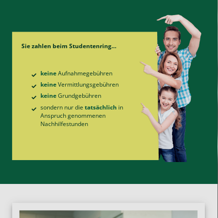
Sie zahlen beim Studentenring…
keine
Aufnahme­gebühren
keine
Vermittlungs­gebühren
keine
Grund­gebühren
sondern nur die
tatsächlich
in
Anspruch genommenen
Nachhilfe­stunden