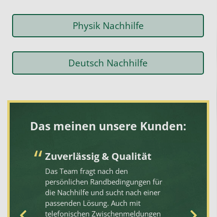
Physik Nachhilfe
Deutsch Nachhilfe
Das meinen unsere Kunden:
Zuverlässig & Qualität
S
hi
Das Team fragt nach den
persönlichen Randbedingungen für
Di
die Nachhilfe und sucht nach einer
de
passenden Lösung. Auch mit
ko
telefonischen Zwischenmeldungen
ei