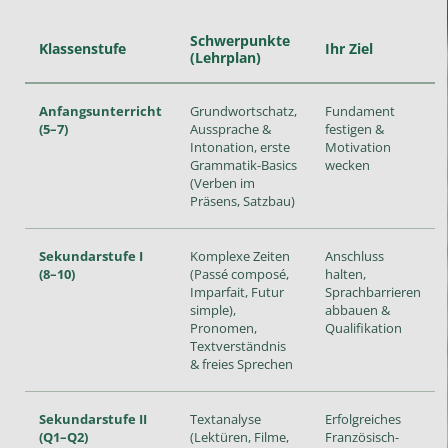
Schwerpunkte
Klassenstufe
Ihr Ziel
(Lehrplan)
Anfangsunterricht
Grundwortschatz,
Fundament
(5–7)
Aussprache &
festigen &
Intonation, erste
Motivation
Grammatik-Basics
wecken
(Verben im
Präsens, Satzbau)
Sekundarstufe I
Komplexe Zeiten
Anschluss
(8–10)
(Passé composé,
halten,
Imparfait, Futur
Sprachbarrieren
simple),
abbauen &
Pronomen,
Qualifikation
Textverständnis
& freies Sprechen
Sekundarstufe II
Textanalyse
Erfolgreiches
(Q1–Q2)
(Lektüren, Filme,
Französisch-